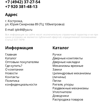
+7 (4942) 37-27-54
ГДЕ КУПИТЬ
+7 920 381-48-13
КОНТАКТЫ
Адрес
г. Кострома,
ул. Юрия Смирнова 89 (ТЦ 100метровка)
E-mail: ipk44@ya.ru
Вся информация на сайте носит исключительно справочный характер и ни при
каких условиях не является публичной офертой, определяемой положениями
Статьи 437 ГКРФ
Информация
Каталог
Главная
Ручки
Каталог
Дверные комплекты
Оптовым покупателям
Дверные накладки
Где купить?
Механизмы врезные
О компании
Замки
Новости
Цилиндровые механизмы
Контакты
(личины)
Политика
Петли
конфиденциальности
Ригеля, упоры
Раздвижные механизмы
Уплотнители
Доводчики
Распродажа товаров