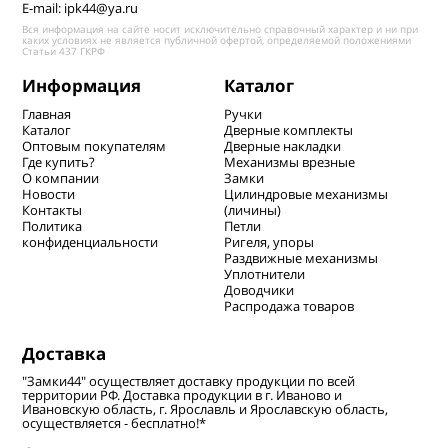
E-mail: ipk44@ya.ru
Вся информация на сайте носит исключительно справочный характер и ни при
каких условиях не является публичной офертой, определяемой положениями
Статьи 437 ГКРФ
Информация
Каталог
Главная
Ручки
Каталог
Дверные комплекты
Оптовым покупателям
Дверные накладки
Где купить?
Механизмы врезные
О компании
Замки
Новости
Цилиндровые механизмы
Контакты
(личины)
Политика
Петли
конфиденциальности
Ригеля, упоры
Раздвижные механизмы
Уплотнители
Доводчики
Распродажа товаров
Доставка
"Замки44" осуществляет доставку продукции по всей
территории РФ. Доставка продукции в г. Иваново и
Ивановскую область, г. Ярославль и Ярославскую область,
осуществляется - бесплатно!*