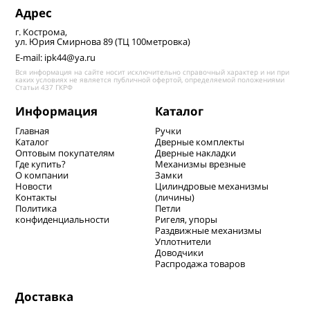
Адрес
г. Кострома,
ул. Юрия Смирнова 89 (ТЦ 100метровка)
E-mail: ipk44@ya.ru
Вся информация на сайте носит исключительно справочный характер и ни при
каких условиях не является публичной офертой, определяемой положениями
Статьи 437 ГКРФ
Информация
Каталог
Главная
Ручки
Каталог
Дверные комплекты
Оптовым покупателям
Дверные накладки
Где купить?
Механизмы врезные
О компании
Замки
Новости
Цилиндровые механизмы
Контакты
(личины)
Политика
Петли
конфиденциальности
Ригеля, упоры
Раздвижные механизмы
Уплотнители
Доводчики
Распродажа товаров
Доставка