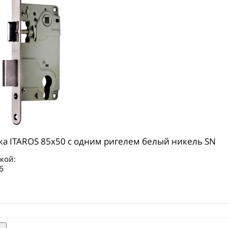
ка ITAROS 85х50 c одним ригелем белый никель SN
кой:
б