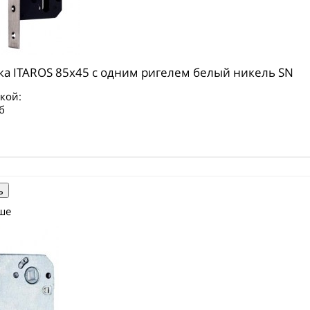
ка ITAROS 85х45 c одним ригелем белый никель SN
кой:
б
ше