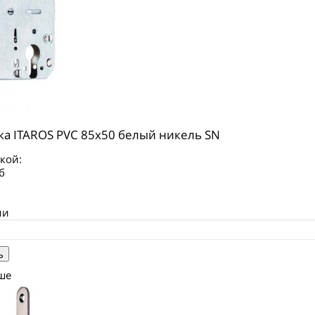
ка ITAROS PVC 85х50 белый никель SN
кой:
б
ии
ше