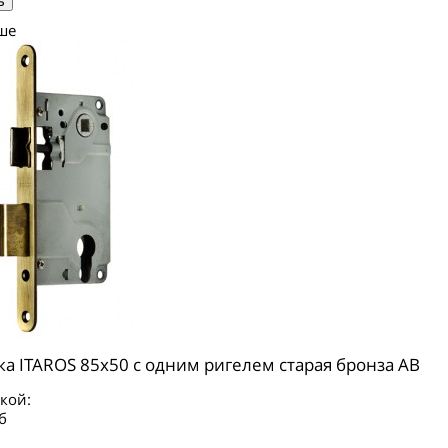
ше
ка ITAROS 85х50 c одним ригелем старая бронза АВ
кой:
б