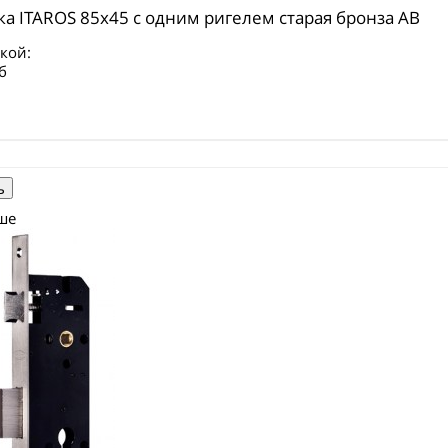
ка ITAROS 85х45 c одним ригелем старая бронза АВ
кой:
б
ше