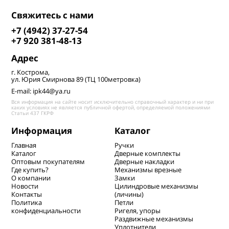
Свяжитесь с нами
+7 (4942) 37-27-54
+7 920 381-48-13
Адрес
г. Кострома,
ул. Юрия Смирнова 89 (ТЦ 100метровка)
E-mail: ipk44@ya.ru
Вся информация на сайте носит исключительно справочный характер и ни при
каких условиях не является публичной офертой, определяемой положениями
Статьи 437 ГКРФ
Информация
Каталог
Главная
Ручки
Каталог
Дверные комплекты
Оптовым покупателям
Дверные накладки
Где купить?
Механизмы врезные
О компании
Замки
Новости
Цилиндровые механизмы
Контакты
(личины)
Политика
Петли
конфиденциальности
Ригеля, упоры
Раздвижные механизмы
Уплотнители