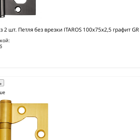
з 2 шт. Петля без врезки ITAROS 100х75х2,5 графит GR
кой:
б
ше