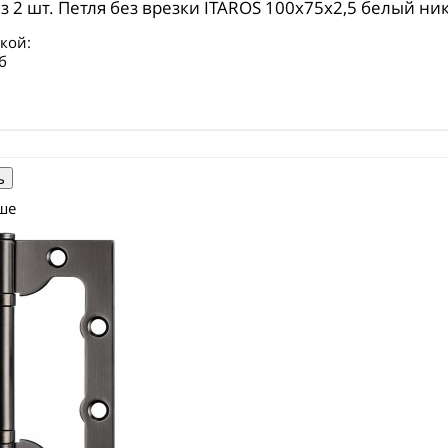
з 2 шт. Петля без врезки ITAROS 100х75х2,5 белый ни
кой:
б
ше