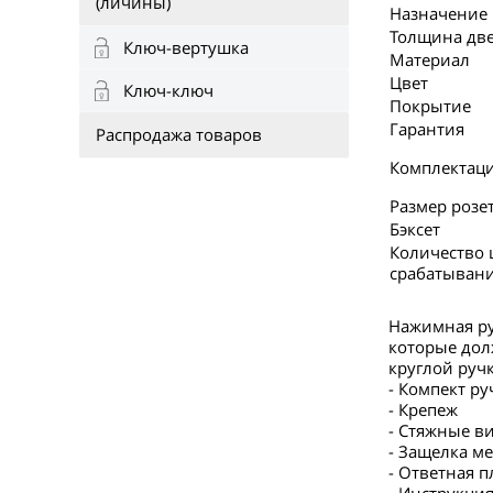
(личины)
Назначение
Толщина дв
Ключ-вертушка
Материал
Цвет
Ключ-ключ
Покрытие
Гарантия
Распродажа товаров
Комплектац
Размер розе
Бэксет
Количество 
срабатыван
Нажимная ру
которые дол
круглой руч
- Компект ру
- Крепеж
- Стяжные в
- Защелка м
- Ответная п