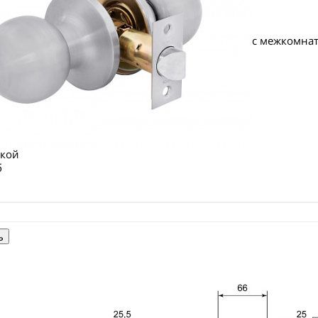
с межкомнат
дкой
б