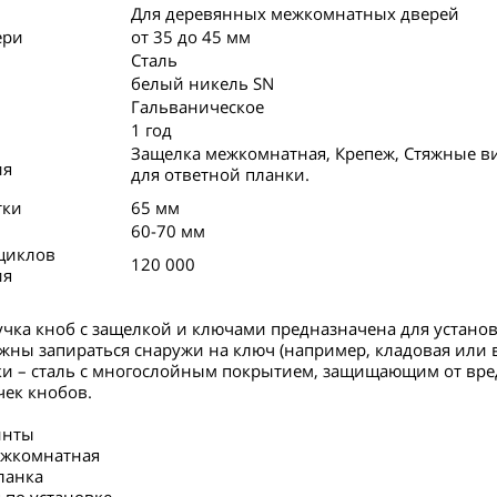
Для деревянных межкомнатных дверей
ери
от 35 до 45 мм
Сталь
белый никель SN
Гальваническое
1 год
Защелка межкомнатная, Крепеж, Стяжные в
ия
для ответной планки.
тки
65 мм
60-70 мм
циклов
120 000
ия
чка кноб с защелкой и ключами предназначена для устано
жны запираться снаружи на ключ (например, кладовая или 
ки – сталь с многослойным покрытием, защищающим от вре
чек кнобов.
инты
ежкомнатная
ланка