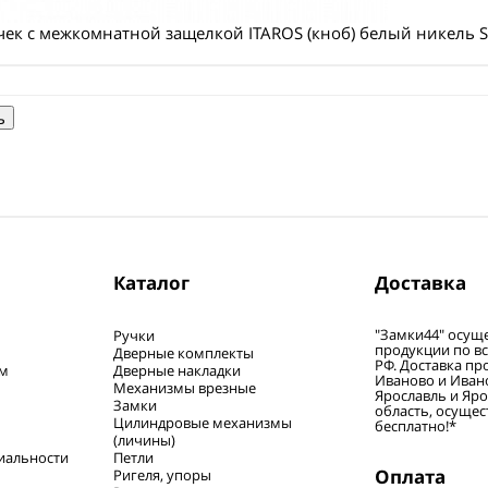
чек с межкомнатной защелкой ITAROS (кноб) белый никель 
Каталог
Доставка
"Замки44" осуще
Ручки
продукции по в
Дверные комплекты
РФ. Доставка про
ям
Дверные накладки
Иваново и Ивано
Механизмы врезные
Ярославль и Яр
Замки
область, осущест
Цилиндровые механизмы
бесплатно!*
(личины)
иальности
Петли
Оплата
Ригеля, упоры