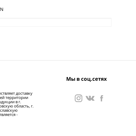
SN
Мы в соц.сетях
ствляет доставку
сей территории
дукции в г.
вскую область, г.
ославскую
вляется -