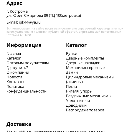
Адрес
г. Кострома,
ул. Юрия Смирнова 89 (ТЦ 100метровка)
E-mail: ipk44@ya.ru
Вся информация на сайте носит исключительно справочный характер и ни при
каких условиях не является публичной офертой, определяемой положениями
Статьи 437 ГКРФ
Информация
Каталог
Главная
Ручки
Каталог
Дверные комплекты
Оптовым покупателям
Дверные накладки
Где купить?
Механизмы врезные
О компании
Замки
Новости
Цилиндровые механизмы
Контакты
(личины)
Политика
Петли
конфиденциальности
Ригеля, упоры
Раздвижные механизмы
Уплотнители
Доводчики
Распродажа товаров
Доставка