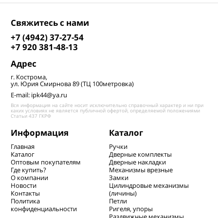
Свяжитесь с нами
+7 (4942) 37-27-54
+7 920 381-48-13
Адрес
г. Кострома,
ул. Юрия Смирнова 89 (ТЦ 100метровка)
E-mail: ipk44@ya.ru
Вся информация на сайте носит исключительно справочный характер и ни при
каких условиях не является публичной офертой, определяемой положениями
Статьи 437 ГКРФ
Информация
Каталог
Главная
Ручки
Каталог
Дверные комплекты
Оптовым покупателям
Дверные накладки
Где купить?
Механизмы врезные
О компании
Замки
Новости
Цилиндровые механизмы
Контакты
(личины)
Политика
Петли
конфиденциальности
Ригеля, упоры
Раздвижные механизмы