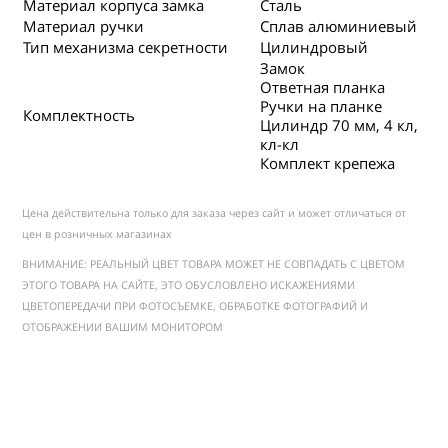
Материал корпуса замка
Сталь
Материал ручки
Сплав алюминиевый
Тип механизма секретности
Цилиндровый
Замок
Ответная планка
Ручки на планке
Комплектность
Цилиндр 70 мм, 4 кл,
кл-кл
Комплект крепежа
Цена действительна только для заказа через сайт и может отличаться от
цен в розничных магазинах
ВНИМАНИЕ: РЕАЛЬНЫЙ ЦВЕТ ТОВАРА МОЖЕТ НЕ СОВПАДАТЬ С ЦВЕТОМ
ЭТОГО ТОВАРА НА САЙТЕ, ЭТО ОБУСЛОВЛЕНО ИСКАЖЕНИЯМИ
ЦВЕТОПЕРЕДАЧИ ПРИ ФОТОСЪЕМКЕ, ОБРАБОТКЕ ФОТОГРАФИЙ И
ОТОБРАЖЕНИИ ВАШИМ МОНИТОРОМ